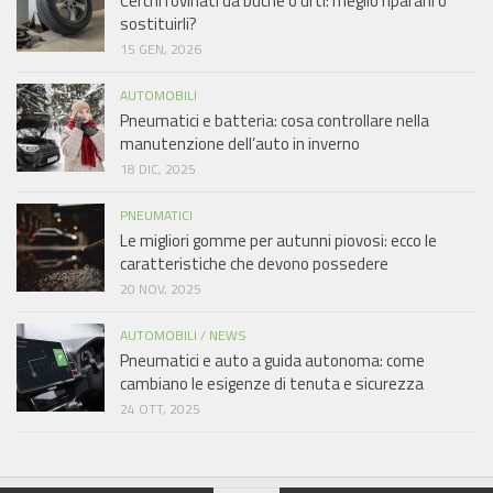
Cerchi rovinati da buche o urti: meglio ripararli o
sostituirli?
15 GEN, 2026
AUTOMOBILI
Pneumatici e batteria: cosa controllare nella
manutenzione dell’auto in inverno
18 DIC, 2025
PNEUMATICI
Le migliori gomme per autunni piovosi: ecco le
caratteristiche che devono possedere
20 NOV, 2025
AUTOMOBILI
/
NEWS
Pneumatici e auto a guida autonoma: come
cambiano le esigenze di tenuta e sicurezza
24 OTT, 2025