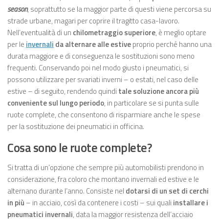
season
, soprattutto se la maggior parte di questi viene percorsa su
strade urbane, magari per coprire il tragitto casa-lavoro.
Nell’eventualità di un
chilometraggio superiore
, è meglio optare
per le
invernali
da alternare alle estive
proprio perché hanno una
durata maggiore e di conseguenza le sostituzioni sono meno
frequenti. Conservando poi nel modo giusto i pneumatici, si
possono utilizzare per svariati inverni – o estati, nel caso delle
estive – di seguito, rendendo quindi
tale soluzione ancora più
conveniente sul lungo periodo
, in particolare se si punta sulle
ruote complete, che consentono di risparmiare anche le spese
per la sostituzione dei pneumatici in officina.
Cosa sono le ruote complete?
Si tratta di un’opzione che sempre più automobilisti prendono in
considerazione, fra coloro che montano invernali ed estive e le
alternano durante l’anno. Consiste nel
dotarsi di un set di cerchi
in più
– in acciaio, così da contenere i costi – sui quali
installare i
pneumatici invernali
, data la maggior resistenza dell’acciaio