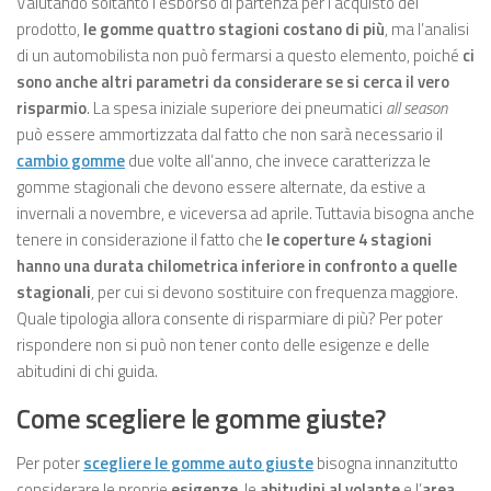
Valutando soltanto l’esborso di partenza per l’acquisto del
prodotto,
le gomme quattro stagioni costano di più
, ma l’analisi
di un automobilista non può fermarsi a questo elemento, poiché
ci
sono anche altri parametri da considerare se si cerca il vero
risparmio
. La spesa iniziale superiore dei pneumatici
all season
può essere ammortizzata dal fatto che non sarà necessario il
cambio gomme
due volte all’anno, che invece caratterizza le
gomme stagionali che devono essere alternate, da estive a
invernali a novembre, e viceversa ad aprile. Tuttavia bisogna anche
tenere in considerazione il fatto che
le coperture 4 stagioni
hanno una durata chilometrica inferiore in confronto a quelle
stagionali
, per cui si devono sostituire con frequenza maggiore.
Quale tipologia allora consente di risparmiare di più? Per poter
rispondere non si può non tener conto delle esigenze e delle
abitudini di chi guida.
Come scegliere le gomme giuste?
Per poter
scegliere le gomme auto giuste
bisogna innanzitutto
considerare le proprie
esigenze
, le
abitudini al volante
e l’
area