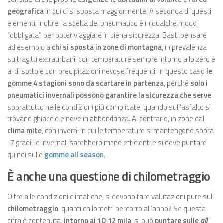
geografica
in cui ci si sposta maggiormente. A seconda di questi
elementi, inoltre, la scelta del pneumatico è in qualche modo
“obbligata”, per poter viaggiare in piena sicurezza. Basti pensare
ad esempio a
chi si sposta in zone di montagna
, in prevalenza
su tragitti extraurbani, con temperature sempre intorno allo zero e
al di sotto e con precipitazioni nevose frequenti: in questo caso
le
gomme 4 stagioni sono da scartare in partenza
, perché
solo i
pneumatici invernali possono garantire la sicurezza che serve
soprattutto nelle condizioni più complicate, quando sull’asfalto si
trovano ghiaccio e neve in abbondanza. Al contrario, in zone dal
clima mite
, con inverni in cui le temperature si mantengono sopra
i 7 gradi, le invernali sarebbero meno efficienti e si deve puntare
quindi sulle
gomme all season
.
È anche una questione di chilometraggio
Oltre alle condizioni climatiche, si devono fare valutazioni pure sul
chilometraggio
: quanti chilometri percorro all’anno? Se questa
cifra è contenuta,
intorno ai 10-12 mila
, si può
puntare sulle
all