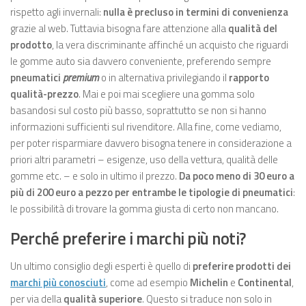
rispetto agli invernali:
nulla è precluso in termini di convenienza
grazie al web. Tuttavia bisogna fare attenzione alla
qualità del
prodotto
, la vera discriminante affinché un acquisto che riguardi
le gomme auto sia davvero conveniente, preferendo sempre
pneumatici
premium
o in alternativa privilegiando il
rapporto
qualità-prezzo
. Mai e poi mai scegliere una gomma solo
basandosi sul costo più basso, soprattutto se non si hanno
informazioni sufficienti sul rivenditore. Alla fine, come vediamo,
per poter risparmiare davvero bisogna tenere in considerazione a
priori altri parametri – esigenze, uso della vettura, qualità delle
gomme etc. – e solo in ultimo il prezzo.
Da poco meno di 30 euro a
più di 200 euro a pezzo per entrambe le tipologie di pneumatici
:
le possibilità di trovare la gomma giusta di certo non mancano.
Perché preferire i marchi più noti?
Un ultimo consiglio degli esperti è quello di
preferire prodotti dei
marchi più conosciuti
, come ad esempio
Michelin
e
Continental
,
per via della
qualità superiore
. Questo si traduce non solo in