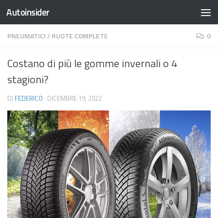
Autoinsider
Salta al contenuto
PNEUMATICI
/
RUOTE COMPLETE
0
Costano di più le gomme invernali o 4
stagioni?
DI
FEDERICO
·
DICEMBRE 19, 2022