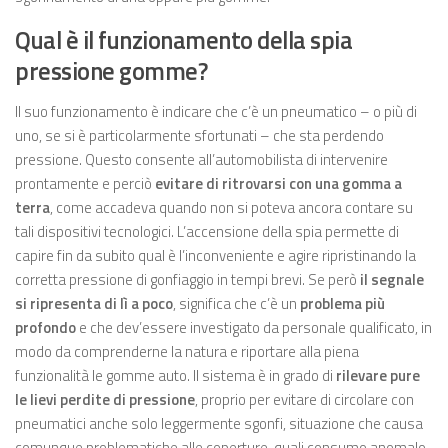
Qual è il funzionamento della spia
pressione gomme?
Il suo funzionamento è indicare che c’è un pneumatico – o più di
uno, se si è particolarmente sfortunati – che sta perdendo
pressione. Questo consente all’automobilista di intervenire
prontamente e perciò
evitare di ritrovarsi con una gomma a
terra
, come accadeva quando non si poteva ancora contare su
tali dispositivi tecnologici. L’accensione della spia permette di
capire fin da subito qual è l’inconveniente e agire ripristinando la
corretta pressione di gonfiaggio in tempi brevi. Se però
il segnale
si ripresenta di lì a poco
, significa che c’è un
problema più
profondo
e che dev’essere investigato da personale qualificato, in
modo da comprenderne la natura e riportare alla piena
funzionalità le gomme auto. Il sistema è in grado di
rilevare pure
le lievi perdite di pressione
, proprio per evitare di circolare con
pneumatici anche solo leggermente sgonfi, situazione che causa
comunque problematiche alle coperture, quali consumo anomalo