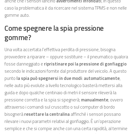
anche che i sensori lancino
avvertimenti infondati
, in questo
caso la problematica è da ricercare nel sistema TPMS e non nelle
gomme auto.
Come spegnere la spia pressione
gomme?
Una volta accertata l’effettiva perdita di pressione, bisogna
provvedere a riparare – oppure sostituire – il pneumatico qualora
fosse danneggiato e
ripristinare poi la pressione di gonfiaggio
secondo le indicazioni fornite dal produttore del veicolo. A questo
punto
la spia può spegnersi in due modi
:
automaticamente
,
nelle auto più evolute a livello tecnologico basterà mettersi alla
guida e dopo qualche centinaio di metri il sensore rileverà la
pressione corretta e la spia si spegnerà;
manualmente
, ovvero
attraverso i comandi sul cruscotto o sul computer di bordo
bisognerà
resettare la centralina
affinché i sensori possano
rilevare i nuovi parametri relativi al gonfiaggio. È un’operazione
semplice e che si compie anche con una certa rapidità, al termine