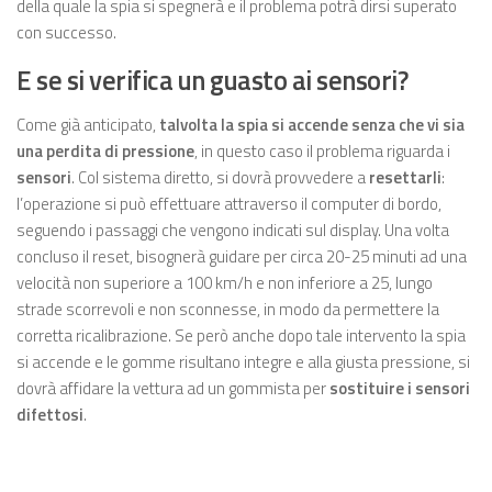
della quale la spia si spegnerà e il problema potrà dirsi superato
con successo.
E se si verifica un guasto ai sensori?
Come già anticipato,
talvolta la spia si accende senza che vi sia
una perdita di pressione
, in questo caso il problema riguarda i
sensori
. Col sistema diretto, si dovrà provvedere a
resettarli
:
l’operazione si può effettuare attraverso il computer di bordo,
seguendo i passaggi che vengono indicati sul display. Una volta
concluso il reset, bisognerà guidare per circa 20-25 minuti ad una
velocità non superiore a 100 km/h e non inferiore a 25, lungo
strade scorrevoli e non sconnesse, in modo da permettere la
corretta ricalibrazione. Se però anche dopo tale intervento la spia
si accende e le gomme risultano integre e alla giusta pressione, si
dovrà affidare la vettura ad un gommista per
sostituire i sensori
difettosi
.