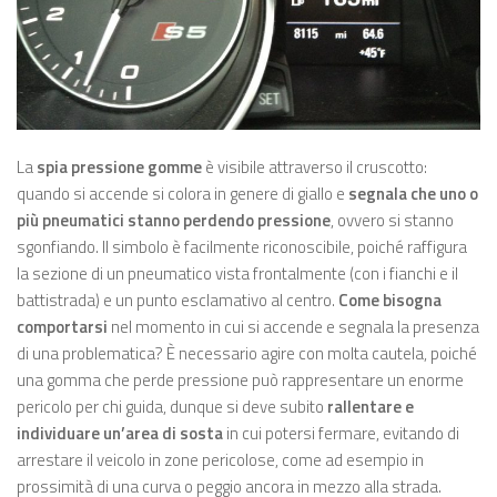
La
spia pressione gomme
è visibile attraverso il cruscotto:
quando si accende si colora in genere di giallo e
segnala che uno o
più pneumatici stanno perdendo pressione
, ovvero si stanno
sgonfiando. Il simbolo è facilmente riconoscibile, poiché raffigura
la sezione di un pneumatico vista frontalmente (con i fianchi e il
battistrada) e un punto esclamativo al centro.
Come bisogna
comportarsi
nel momento in cui si accende e segnala la presenza
di una problematica? È necessario agire con molta cautela, poiché
una gomma che perde pressione può rappresentare un enorme
pericolo per chi guida, dunque si deve subito
rallentare e
individuare un’area di sosta
in cui potersi fermare, evitando di
arrestare il veicolo in zone pericolose, come ad esempio in
prossimità di una curva o peggio ancora in mezzo alla strada.