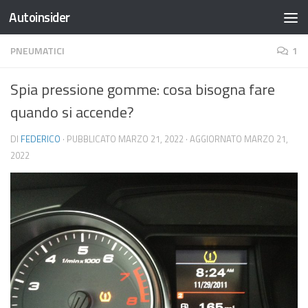
Autoinsider
Salta al contenuto
PNEUMATICI
1
Spia pressione gomme: cosa bisogna fare
quando si accende?
DI
FEDERICO
· PUBBLICATO
MARZO 21, 2022
· AGGIORNATO
MARZO 21,
2022