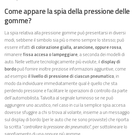
Come appare la spia della pressione delle
gomme?
La spia relativa alla pressione gomme può presentarsi in diversi
modi, sebbene il simbolo sia più o meno sempre lo stesso; può
essere infatti
di colorazione gialla, arancione, oppure rossa
,
rimanere
fissa accesa o lampeggiare
, a seconda dei modelli di
auto. Nelle vetture tecnologicamente più evolute, il
display di
bordo
può fornire inoltre preziose informazioni aggiuntive, come
ad esempio
il livello di pressione di ciascun pneumatico
, in
modo da individuare immediatamente qual è quello che sta
perdendo pressione e facilitare le operazioni di controllo da parte
dell’automobilista. Talvolta al segnale luminoso se ne può
aggiungere uno acustico, nel caso in cui la semplice spia accesa
dovesse sfuggire a chi si trova al volante, insieme a un messaggio
sul display di bordo (per le auto che ne sono provviste) che riporta
la scritta “
controllare la pressione dei pneumatici
”, per sottolineare lo
sgonfiamento di una oppure più gomme.