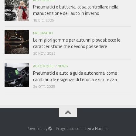
Pneumatici e batteria: cosa controllare nella
manutenzione dell’auto in inverno
18 DIC, 2025
PNEUMATICI
Le migliori gomme per autunni piovosi: ecco le
caratteristiche che devono possedere
20 NOV, 2025
AUTOMOBILI
/
NEWS
Pneumatici e auto a guida autonoma: come
cambiano le esigenze di tenuta e sicurezza
24 OTT, 2025
Powered by
- Progettato con il
tema Hueman