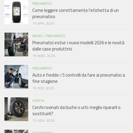
PNEUMATICI
Come leggere correttamente l’etichetta di un
pneumatico
16 APR, 2026
NEWS
/
PNEUMATICI
Pneumatici estivi: i nuovi modelli 2026 e le novità
dalle case produttrici
19 MAR, 2026
PNEUMATICI
Auto e freddo: i 5 controlli da fare ai pneumatici a
fine stagione
19 FEB, 2026
CERCHI
Cerchi rovinati da buche o urti: meglio ripararli o
sostituirli?
15 GEN, 2026
AUTOMOBILI