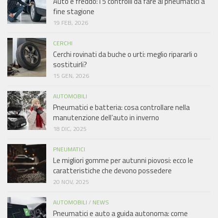
Auto e freddo: i 5 controlli da fare ai pneumatici a
fine stagione
19 FEB, 2026
CERCHI
Cerchi rovinati da buche o urti: meglio ripararli o
sostituirli?
15 GEN, 2026
AUTOMOBILI
Pneumatici e batteria: cosa controllare nella
manutenzione dell’auto in inverno
18 DIC, 2025
PNEUMATICI
Le migliori gomme per autunni piovosi: ecco le
caratteristiche che devono possedere
20 NOV, 2025
AUTOMOBILI
/
NEWS
Pneumatici e auto a guida autonoma: come