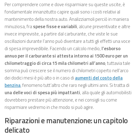
Per comprendere come e dove risparmiare su queste uscite, è
fondamentale innanzitutto capire quali sono i costi relativi al
mantenimento della nostra auto. Analizziamoli perciò in maniera
minuziosa, fra
spese fisse e variabili
, alcune preventivate e altre
invece impreviste, a partire dal carburante, che viste le sue
oscillazioni durante l’anno può diventare a tutti gli effetti una voce
di spesa imprevedibile. Facendo un calcolo medio,
l’esborso
annuo per il carburante si attesta intorno ai 1500 euro per un
chilometraggio di circa 15 mila chilometri all’anno
, tuttavia tale
somma può crescere se il numero di chilometri coperto nell’arco
dei dodici mesi è più alto o in caso di
aumenti del costo della
benzina
, fenomeno tutt’altro che raro negli ultimi anni. Si tratta di
una delle voci di spesa più impattanti
, alla quale gli automobilisti
dovrebbero prestare più attenzione, e nei consigli su come
risparmiare vedremo in che modo si può agire.
Riparazioni e manutenzione: un capitolo
delicato