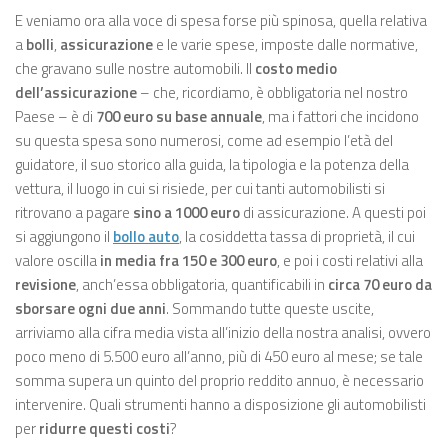
E veniamo ora alla voce di spesa forse più spinosa, quella relativa
a
bolli
,
assicurazione
e le varie spese, imposte dalle normative,
che gravano sulle nostre automobili. Il
costo medio
dell’assicurazione
– che, ricordiamo, è obbligatoria nel nostro
Paese – è di
700 euro su base annuale
, ma i fattori che incidono
su questa spesa sono numerosi, come ad esempio l’età del
guidatore, il suo storico alla guida, la tipologia e la potenza della
vettura, il luogo in cui si risiede, per cui tanti automobilisti si
ritrovano a pagare
sino a 1000 euro
di assicurazione. A questi poi
si aggiungono il
bollo auto
, la cosiddetta tassa di proprietà, il cui
valore oscilla
in media fra 150 e 300 euro
, e poi i costi relativi alla
revisione
, anch’essa obbligatoria, quantificabili in
circa 70 euro da
sborsare ogni due anni
. Sommando tutte queste uscite,
arriviamo alla cifra media vista all’inizio della nostra analisi, ovvero
poco meno di 5.500 euro all’anno, più di 450 euro al mese; se tale
somma supera un quinto del proprio reddito annuo, è necessario
intervenire. Quali strumenti hanno a disposizione gli automobilisti
per
ridurre questi costi
?