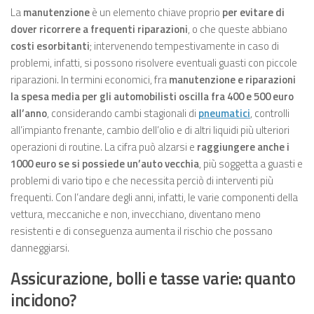
La
manutenzione
è un elemento chiave proprio
per evitare di
dover ricorrere a frequenti riparazioni
, o che queste abbiano
costi esorbitanti
; intervenendo tempestivamente in caso di
problemi, infatti, si possono risolvere eventuali guasti con piccole
riparazioni. In termini economici, fra
manutenzione e riparazioni
la spesa media per gli automobilisti oscilla fra 400 e 500 euro
all’anno
, considerando cambi stagionali di
pneumatici
, controlli
all’impianto frenante, cambio dell’olio e di altri liquidi più ulteriori
operazioni di routine. La cifra può alzarsi e
raggiungere anche i
1000 euro se si possiede un’auto vecchia
, più soggetta a guasti e
problemi di vario tipo e che necessita perciò di interventi più
frequenti. Con l’andare degli anni, infatti, le varie componenti della
vettura, meccaniche e non, invecchiano, diventano meno
resistenti e di conseguenza aumenta il rischio che possano
danneggiarsi.
Assicurazione, bolli e tasse varie: quanto
incidono?