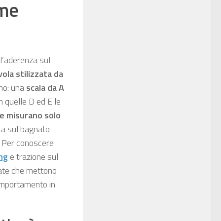
ome
ll’aderenza sul
la stilizzata da
imo: una
scala da A
in quelle D ed E le
he misurano solo
nata sul bagnato
a. Per conoscere
ing
e trazione sul
zzate che mettono
comportamento in