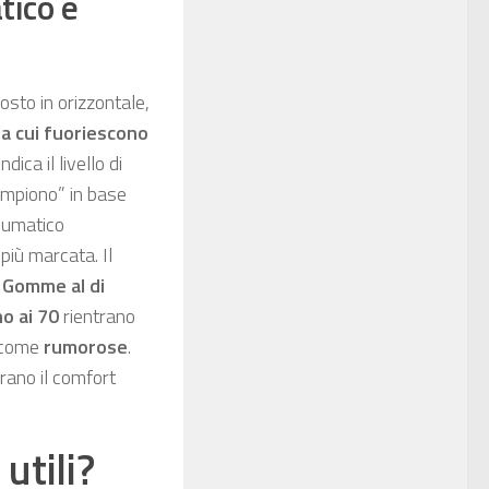
tico è
posto in orizzontale,
a cui fuoriescono
indica il livello di
empiono” in base
neumatico
più marcata. Il
.
Gomme al di
no ai 70
rientrano
e come
rumorose
.
rano il comfort
utili?