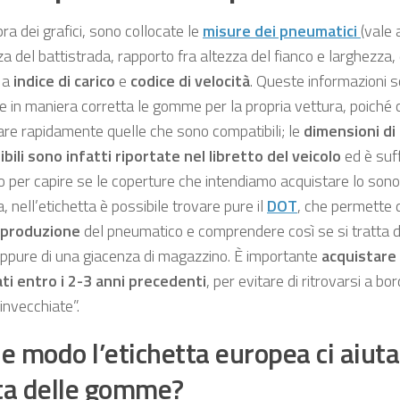
pra dei grafici, sono collocate le
misure dei pneumatici
(vale 
a del battistrada, rapporto fra altezza del fianco e larghezza, d
 a
indice di carico
e
codice di velocità
. Queste informazioni so
re in maniera corretta le gomme per la propria vettura, poiché
are rapidamente quelle che sono compatibili; le
dimensioni d
bili sono infatti riportate nel libretto del veicolo
ed è suff
o per capire se le coperture che intendiamo acquistare lo sono
, nell’etichetta è possibile trovare pure il
DOT
, che permette 
 produzione
del pneumatico e comprendere così se si tratta d
ppure di una giacenza di magazzino. È importante
acquistare
ati entro i 2-3 anni precedenti
, per evitare di ritrovarsi a
invecchiate”.
he modo l’etichetta europea ci aiuta
ta delle gomme?