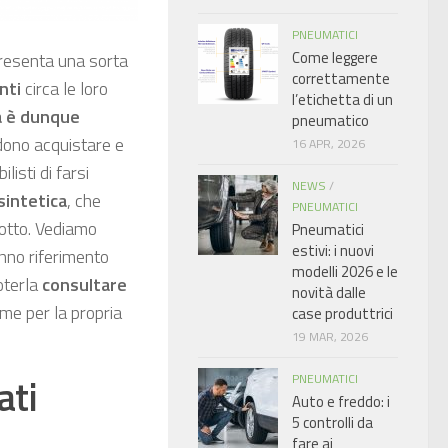
PNEUMATICI
Come leggere
resenta una sorta
correttamente
nti
circa le loro
l’etichetta di un
a è dunque
pneumatico
dono acquistare e
16 APR, 2026
listi di farsi
NEWS
/
sintetica
, che
PNEUMATICI
dotto. Vediamo
Pneumatici
estivi: i nuovi
nno riferimento
modelli 2026 e le
oterla
consultare
novità dalle
me per la propria
case produttrici
19 MAR, 2026
ati
PNEUMATICI
Auto e freddo: i
5 controlli da
fare ai