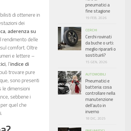
pneumatici a
fine stagione
listi di ottenere in
19 FEB, 2026
stazioni dei
CERCHI
ica
,
aderenza su
Cerchi rovinati
il rendimento delle
da buche o urti:
sul comfort. Oltre
meglio ripararli o
sostituirli?
umeri e lettere –
15 GEN, 2026
ici
, l’
indice di
 può trovare pure
AUTOMOBILI
nque, sono presenti
Pneumatici e
batteria: cosa
s le dimensioni
controllare nella
ance, sebbene i
manutenzione
e per quel che
dell’auto in
inverno
.
18 DIC, 2025
ea?
PNEUMATICI