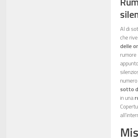
Rumo
sile
Al di so
che rive
delle 
rumore 
appunto
silenzi
numero 
sotto d
in una
r
Copertur
all’inte
Mis