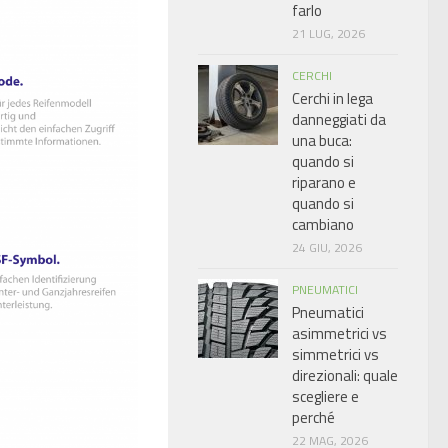
farlo
21 LUG, 2026
CERCHI
Cerchi in lega
danneggiati da
una buca:
quando si
riparano e
quando si
cambiano
24 GIU, 2026
PNEUMATICI
Pneumatici
asimmetrici vs
simmetrici vs
direzionali: quale
scegliere e
perché
22 MAG, 2026