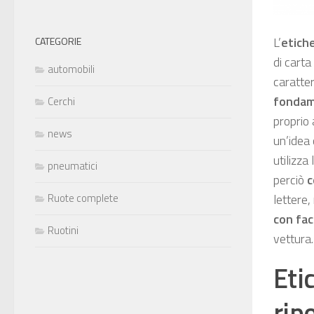
L’
etich
CATEGORIE
di carta
automobili
caratter
fondam
Cerchi
proprio 
news
un’idea
utilizza
pneumatici
perciò
c
lettere,
Ruote complete
con faci
Ruotini
vettura.
Eti
rip