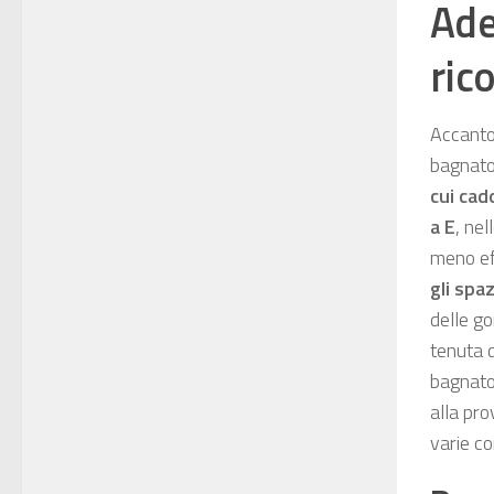
Ade
ric
Accanto 
bagnato
cui cad
a E
, nel
meno eff
gli spa
delle go
tenuta 
bagnato,
alla pr
varie co