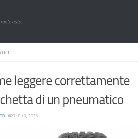
 ruote auto.
TICI
e leggere correttamente
tichetta di un pneumatico
ICO
·
APRILE 16, 2026