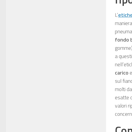
L’
etich
maniera
pneumati
fondo 
gomme)
a questi
nell’et
carico
e
sul fian
molti da
esatte d
valori r
concern
Com