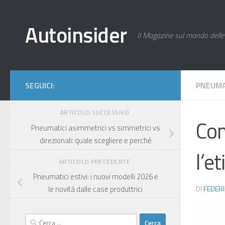
Salta al contenuto
Autoinsider
Il Magazine sul mondo delle
SEGUICI:
PNEUMA
ARTICOLO SUCCESSIVO
Com
Pneumatici asimmetrici vs simmetrici vs
direzionali: quale scegliere e perché
l’e
ARTICOLO PRECEDENTE
Pneumatici estivi: i nuovi modelli 2026 e
DI
FEDER
le novità dalle case produttrici
Ricerca