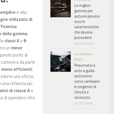
Le migliori
gomme per
semplice
e alla
autunni piovosi:
gno stilizzato di
ecco le
fficienza
caratteristiche
che devono
o della gomma
,
possedere
lle
classi A
e
B
20 NOV, 2025
nno un
minor
questo punto di
AUTOMOBILI
/
NEWS
e carbonica da parte
Pneumatici e
e
meno efficienti
auto a guida
rodurre uno sforzo
autonoma:
come cambiano
 una richiesta più
le esigenze di
tici di classe A
e
tenuta e
e di spendere cifre
sicurezza
24 OTT, 2025