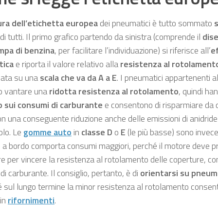
ura dell’etichetta europea
dei pneumatici è tutto sommato
di tutti. Il primo grafico partendo da sinistra (comprende il
dise
mpa di benzina
, per facilitare l’individuazione) si riferisce all’
e
tica
e riporta il valore relativo alla
resistenza al rotolament
icata su una
scala che va da A a E
. I pneumatici appartenenti a
o vantare una
ridotta resistenza al rotolamento
, quindi ha
 sui consumi di carburante
e consentono di risparmiare da 
on una conseguente riduzione anche delle emissioni di anidrid
olo. Le
gomme auto
in
classe D
o
E
(le più basse) sono invec
e a bordo comporta consumi maggiori, perché il motore deve p
e per vincere la resistenza al rotolamento delle coperture, con
di carburante. Il consiglio, pertanto, è di
orientarsi su pneuma
 sul lungo termine la minor resistenza al rotolamento consent
 in
rifornimenti
.