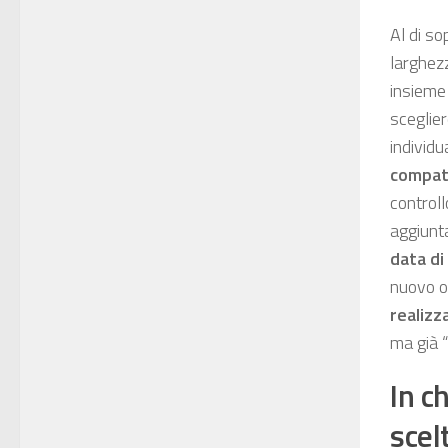
Al di so
larghezz
insieme
sceglie
individu
compati
controll
aggiunta
data di
nuovo o
realizz
ma già “
In c
scel