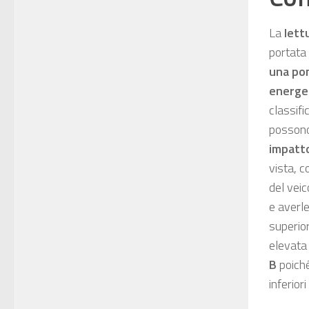
La
lett
portata 
una po
energe
classif
posson
impatto
vista, c
del veic
e averl
superior
elevata 
B
poiché
inferiori