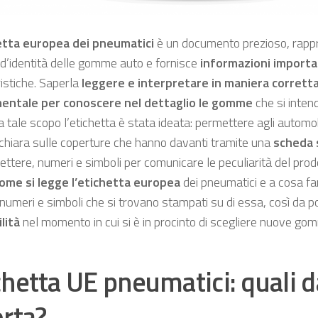
etta europea dei pneumatici
è un documento prezioso, rapp
 d’identità delle gomme auto e fornisce
informazioni importa
istiche. Saperla
leggere e interpretare in maniera corrett
entale per conoscere nel dettaglio le gomme
che si inten
a tale scopo l’etichetta è stata ideata: permettere agli automobi
 chiara sulle coperture che hanno davanti tramite una
scheda 
 lettere, numeri e simboli per comunicare le peculiarità del pro
ome si legge l’etichetta europea
dei pneumatici e a cosa fa
 numeri e simboli che si trovano stampati su di essa, così da p
lità
nel momento in cui si è in procinto di scegliere nuove gom
chetta UE pneumatici: quali d
orta?