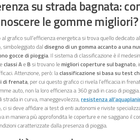
renza su strada bagnata: c
onoscere le gomme migliori?
al grafico sull’efficienza energetica si trova quello dedicato a
, simboleggiato dal
disegno di un gomma accanto a una nuvo
ono gocce di pioggia
. Il sistema di classificazione è il medes
le
classi A
e
B
si trovano le
migliori coperture sul bagnato
, 
icaci. Attenzione, però: la
classificazione si basa su test c
zi di frenata
, per cui questo grafico ci rivela l’efficacia in fre
mme auto, non la loro efficienza a 360 gradi in caso di pioggi
di strada in curva, maneggevolezza,
resistenza all’aquaplan
 ci si deve affidare ai test di enti autonomi e riviste speciali
ova in maniera più approfondita le coperture e ne saggiano il 
ndizioni caratterizzate dalla presenza di pioggia.