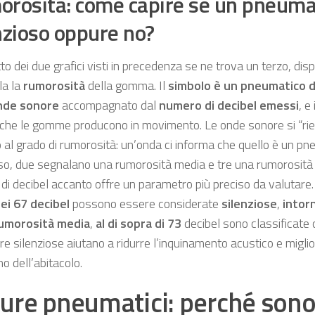
rosità: come capire se un pneuma
nzioso oppure no?
tto dei due grafici visti in precedenza se ne trova un terzo, dis
la la
rumorosità
della gomma. Il
simbolo è un pneumatico d
onde sonore
accompagnato dal
numero di decibel emessi
, e 
che le gomme producono in movimento. Le onde sonore si “ri
 al grado di rumorosità: un’onda ci informa che quello è un p
oso, due segnalano una rumorosità media e tre una rumorosità 
di decibel accanto offre un parametro più preciso da valutare
ei 67 decibel
possono essere considerate
silenziose
,
intor
umorosità media
,
al di sopra di 73
decibel sono classificat
e silenziose aiutano a ridurre l’inquinamento acustico e miglio
rno dell’abitacolo.
ure pneumatici: perché sono 