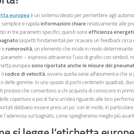
etta europea
è un sistema ideato per permettere agli automobi
 semplice e rapida
informazioni chiare
relativamente alle pre
ci in tre parametri specifici; questi sono
efficienza energet
bagnato
(aspetti fondamentali per ricavare un feedback circa 
 e
rumorosità
, un elemento che incide in modo determinante 
 parametri – espressi attraverso l’uso di grafici con simboli, n
ichetta europea
sono riportate anche le misure dei pneumat
 il
codice di velocità
, ovvero quella serie alfanumerica che si
co delle gomme. In uno spazio di pochi centimetri quadrati, du
ti preziosi che consentono a chi acquista di conoscere in primi
elle coperture e poi di farsi un’idea riguardo alle loro perform
iportati debbano essere presi un po’ con le molle, in particolar
e l’aderenza sul bagnato, come spiegheremo meglio più avanti
e si legge l’etichetta europ