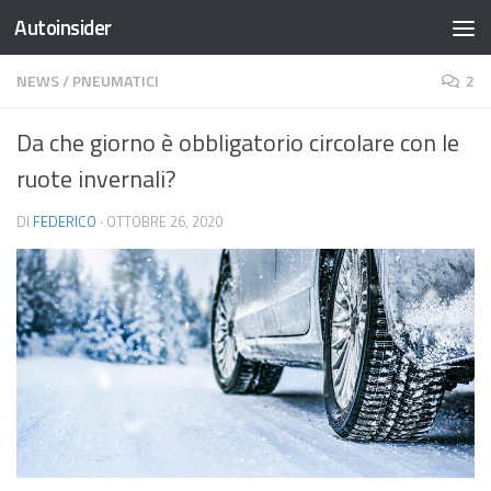
Autoinsider
Salta al contenuto
NEWS
/
PNEUMATICI
2
Da che giorno è obbligatorio circolare con le
ruote invernali?
DI
FEDERICO
·
OTTOBRE 26, 2020