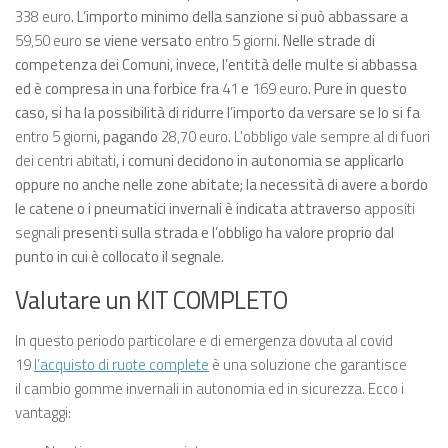
338 euro
. L’importo minimo della sanzione si può abbassare a
59,50 euro
se viene versato
entro 5 giorni
. Nelle strade di
competenza dei Comuni, invece, l’entità delle multe si abbassa
ed è compresa in una forbice fra
41
e
169 euro
. Pure in questo
caso, si ha la possibilità di ridurre l’importo da versare se lo si fa
entro 5 giorni
, pagando
28,70 euro
.
L’obbligo vale sempre al di fuori
dei centri abitati
, i comuni decidono in autonomia se applicarlo
oppure no anche nelle zone abitate; la necessità di avere a bordo
le catene o i pneumatici invernali è indicata attraverso
appositi
segnali
presenti sulla strada e l’obbligo ha valore proprio dal
punto in cui è collocato il segnale.
Valutare un KIT COMPLETO
In questo periodo particolare e di emergenza dovuta al covid
19
l’acquisto di ruote complete
è una soluzione che garantisce
il cambio gomme invernali in autonomia ed in sicurezza. Ecco i
vantaggi: