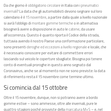
Da che giorno è
obbligatorio circolare
in Italia con i
pneumatici
invernali
? La data che gli automobilisti devono segnare sul loro
calendario è il
15 novembre
, a partire dalla quale a livello nazionale
si avrà l’obbligo di
montare gomme termiche
o in alternativa
bisognerà avere a disposizione in auto le
catene
, da usare
all’occorrenza. Questo è quanto riporta il Codice della strada,
tuttavia avendo il nostro Paese una conformazione particolare,
sono presenti
deroghe ed eccezioni a livello regionale
e locale, che
è necessario conoscere per evitare di commettere errori
lasciando sul veicolo le coperture sbagliate. Bisogna poi tenere
conto di eventuali proroghe in questo anno segnato dal
Coronavirus
, anche se al momento non ne sono previste: la data
di riferimento resta il 15 novembre come termine ultimo.
Si comincia dal 15 ottobre
Oltre il 15 novembre, dunque, non si potranno avere a bordo
gomme estive – sono ammesse, oltre alle invernali, pure le
quattro stagioni poiché provviste della
marcatura M+S
– e, nel