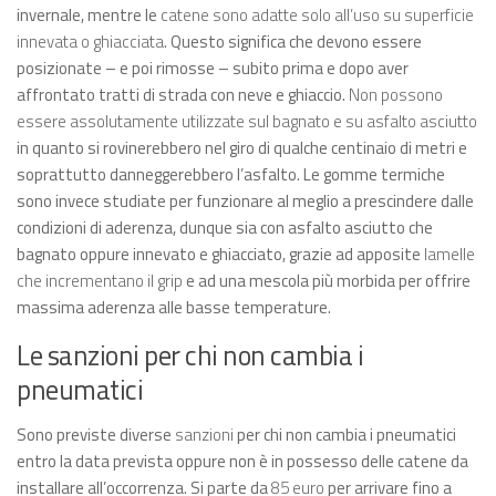
invernale, mentre le
catene sono adatte solo all’uso su superficie
innevata o ghiacciata
. Questo significa che devono essere
posizionate – e poi rimosse – subito prima e dopo aver
affrontato tratti di strada con neve e ghiaccio.
Non
possono
essere assolutamente utilizzate sul bagnato e su asfalto asciutto
in quanto si rovinerebbero nel giro di qualche centinaio di metri e
soprattutto danneggerebbero l’asfalto. Le gomme termiche
sono invece studiate per funzionare al meglio a prescindere dalle
condizioni di aderenza, dunque sia con asfalto asciutto che
bagnato oppure innevato e ghiacciato, grazie ad apposite
lamelle
che incrementano il grip
e ad una mescola più morbida per offrire
massima aderenza alle basse temperature.
Le sanzioni per chi non cambia i
pneumatici
Sono previste diverse
sanzioni
per chi non cambia i pneumatici
entro la data prevista oppure non è in possesso delle catene da
installare all’occorrenza. Si parte da
85 euro
per arrivare fino a