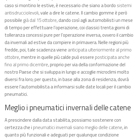
caso si montino le estive, è necessario che siano a bordo
sistemi
antisdrucciolevoli
, vale a dire le catene. Il cambio gomme è però
possibile
già dal 15 ottobre
, dando così agli automobilisti un mese
di tempo per effettuare l’operazione, coi classici trenta giorni di
tolleranza concessi pure per l’operazione inversa, ovvero il cambio
da invernali ad estive da compiere in primavera. Nelle regioni più
fredde, poi, tale scadenza viene
anticipata ulteriormente al primo
ottobre
, mentre in quelle più calde può essere
posticipata anche
fino al primo dicembre
, proprio per via della conformazione del
nostro Paese che si sviluppa in lungo e accoglie microclimi molto
diversi fra loro; per questo, in base alla zona di residenza, dovrà
essere l’automobilista a informarsi sulle date locali per il cambio
pneumatici.
Meglio i pneumatici invernali delle catene
A prescindere dalla data stabilita, possiamo sostenere con
certezza che i
pneumatici invernali siano meglio delle catene
, in
quanto più funzionali e adeguati per qualunque condizione