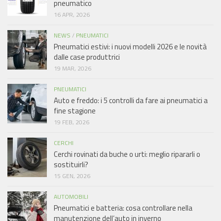
pneumatico
16 APR, 2026
NEWS
/
PNEUMATICI
Pneumatici estivi: i nuovi modelli 2026 e le novità
dalle case produttrici
19 MAR, 2026
PNEUMATICI
Auto e freddo: i 5 controlli da fare ai pneumatici a
fine stagione
19 FEB, 2026
CERCHI
Cerchi rovinati da buche o urti: meglio ripararli o
sostituirli?
15 GEN, 2026
AUTOMOBILI
Pneumatici e batteria: cosa controllare nella
manutenzione dell’auto in inverno